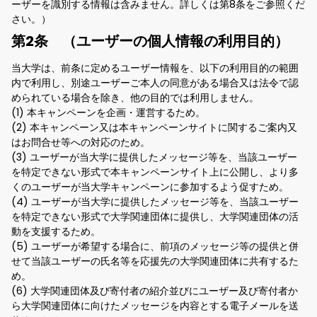
ーザーを識別する情報は含みません。詳しくは第8条をご参照くだ
さい。）
第2条 （ユーザーの個人情報の利用目的）
当大学は、前条に定めるユーザー情報を、以下の利用目的の範囲
内で利用し、別途ユーザーご本人の同意がある場合又は法令で認
められている場合を除き、他の目的では利用しません。
(1) 本キャンペーンを企画・運営するため。
(2) 本キャンペーン又は本キャンペーンサイトに関するご案内又
はお問合せ等への対応のため。
(3) ユーザーが当大学に提供したメッセージ等を、当該ユーザー
を特定できない形式で本キャンペーンサイト上に公開し、より多
くのユーザーが当大学キャンペーンに参加するよう促すため。
(4) ユーザーが当大学に提供したメッセージ等を、当該ユーザー
を特定できない形式で大学関連団体に提供し、大学関連団体の活
動を支援するため。
(5) ユーザーが希望する場合に、前項のメッセージ等の提供と併
せて当該ユーザーの氏名等を応援先の大学関連団体に共有するた
め。
(6) 大学関連団体及び寄付者の紹介並びにユーザー及び寄付者か
ら大学関連団体に向けたメッセージを内容とする電子メールを送