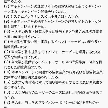
信するため。
(7) 本キャンペーンの運営サイトの閲覧状況等に基づくキャンペ
ーン改善・キャンペーン開発を行うため。
(8) システムメンテナンス又は不具合対応のため。
(9) 不正アクセスその他本キャンペーンの運営サイトの不正な利
用を調査し、防止するため。
(10) 当大学の教育・研究の発展に寄与すると判断される各種事業
へ協力依頼を行うため。
(11) 当大学が将来企画・運営するイベント・サービスの紹介及び
情報提供のため。
(12) 当大学が将来提供するイベント・サービスを運営するために
必要な連絡を行うため。
(13) 当大学が提供するイベント・サービスの品質維持・向上を目
的とした調査実施のため。
(14) 本キャンペーンに関連する協賛企業の紹介及び当該協賛企業
に関する情報提供の連絡を行うため。
(15) 当大学が寄付者に対して領収書を発行すること及び領収書を
送付するため。
(16) 当大学が個々のユーザーのニーズに適した寄付画面を提供す
るため。
(17) その他、当大学のプライバシーポリシーに掲げる事項のた
め。