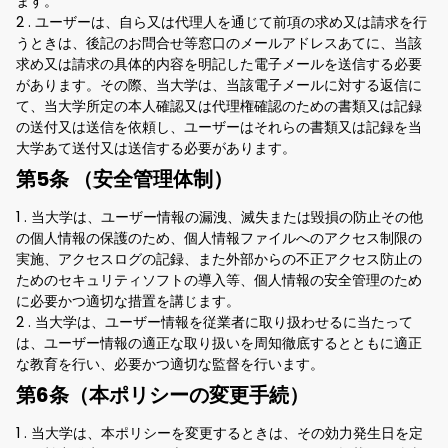
ます。
2 . ユーザーは、自ら又は代理人を通じて前項の求め又は請求を行
うときは、後記のお問合せ等窓口のメールアドレスあてに、当該
求め又は請求の具体的内容を明記した電子メールを送信する必要
があります。その際、当大学は、当該電子メールに対する返信に
て、当大学所定の本人確認又は代理権確認のための書類又は記録
の送付又は送信を依頼し、ユーザーはそれらの書類又は記録を当
大学あて送付又は送信する必要があります。
第5条 （安全管理体制）
1 . 当大学は、ユーザー情報の漏洩、滅失または毀損の防止その他
の個人情報の保護のため、個人情報ファイルへのアクセス制限の
実施、アクセスログの記録、また外部からの不正アクセス防止の
ためのセキュリティソフトの導入等、個人情報の安全管理のため
に必要かつ適切な措置を講じます。
2 . 当大学は、ユーザー情報を従業者に取り扱わせるに当たって
は、ユーザー情報の適正な取り扱いを周知徹底するとともに適正
な教育を行い、必要かつ適切な監督を行います。
第6条（本ポリシーの変更手続）
1 . 当大学は、本ポリシーを変更するときは、その効力発生日を定